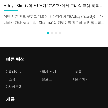
Athiya Shetty의 MUA가 ICW '23에서 그녀의 글램 룩을 얻
더
는 방법을 공유합니다.
이
이번 시즌 인도 꾸뛰르 위크에서 아티야 셰티(Athiya Shetty)는 아
일
나미카 칸나(Anamika Khanna)의 런웨이를 걸으며 붉은 입술과
로 보입니다
빛나는 피부로 시선을 사로잡았습니다. 그녀의 전형적인 자연스러
장
움과
다
빠른 탐색
홈페이지
회사 소개
제품
소식
블로그
문의하기
사이트맵
제품