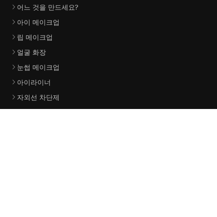
어느 것을 만드세요?
아이 메이크업
립 메이크업
얼굴 화장
눈썹 메이크업
아이라이너
자외선 차단제
립글로스
미스트 스프레이
얼굴 크림
협력사
허베이 Sanlong 탄소 제품 Co., Ltd.
그랩 레일 공급업체
Nantong Kunya 기계 법인
Taizhou Lijie 가정 공급 업체 Co., 주